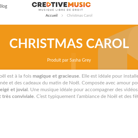
Allez
Blog
au
Accueil
Christmas Carol
contenu
CHRISTMAS CAROL
Produit par
Sasha Grey
ël est à la fois
magique et gracieuse
. Elle est idéale pour instal
nnée et des cadeaux du matin de Noël. Composée avec amour pou
igé et jovial
. Une musique idéale pour accompagner des vidéos 
 très conviviale
. C’est typiquement l’ambiance de Noël et des fêt