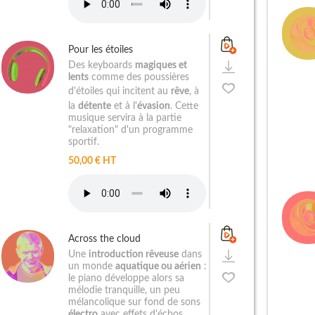
Pour les étoiles
Des keyboards
magiques et
lents
comme des poussières
d'étoiles qui incitent au
rêve
, à
la
détente
et à l'
évasion
. Cette
musique servira à la partie
"relaxation" d'un programme
sportif.
50,00 € HT
Across the cloud
Une
introduction rêveuse
dans
un monde
aquatique ou aérien
:
le piano développe alors sa
mélodie tranquille, un peu
mélancolique sur fond de sons
électro
avec effets d'échos.