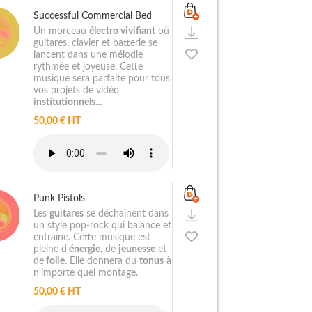
Successful Commercial Bed
Un morceau
électro vivifiant
où
guitares, clavier et batterie se
lancent dans une mélodie
rythmée et joyeuse. Cette
musique sera parfaite pour tous
vos projets de vidéo
institutionnels...
50,00 € HT
Punk Pistols
Les
guitares
se déchaînent dans
un style pop-rock qui balance et
entraîne. Cette musique est
pleine d'
énergie
, de
jeunesse
et
de
folie
. Elle donnera du
tonus
à
n'importe quel montage.
50,00 € HT