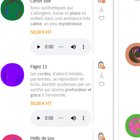
Citron Soir
Sons synthétiques qui
s'allongent, basse et
piano
se
mêlent dans une ambiance très
calme
, un peu
mystérieuse
.
50,00 € HT
Flight 11
Les
cordes,
d'abord timides,
parsemées, se répondent en
écho, bientôt soutenues par un
synthé qui donne
profondeur et
grâce
à l'ensemble.
50,00 € HT
Hello de Lou