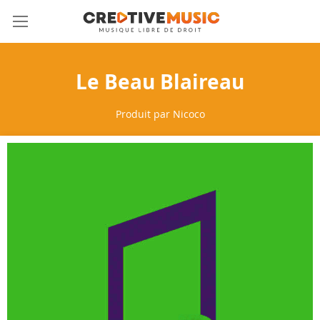
Allez
Mon 
au
contenu
Le Beau Blaireau
Produit par
Nicoco
Skip
to
the
end
of
the
images
gallery