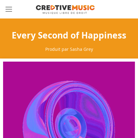
Allez
Mon 
au
contenu
Every Second of Happiness
Produit par
Sasha Grey
Skip
to
the
end
of
the
images
gallery