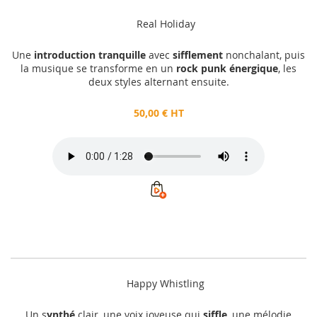
Real Holiday
Une
introduction tranquille
avec
sifflement
nonchalant, puis
la musique se transforme en un
rock punk énergique
, les
deux styles alternant ensuite.
50,00 € HT
Happy Whistling
Un s
ynthé
clair, une voix joyeuse qui
siffle
, une mélodie