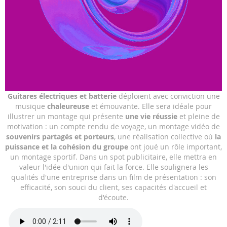
Skip
Guitares électriques et batterie
déploient avec conviction une
to
musique
chaleureuse
et émouvante. Elle sera idéale pour
the
illustrer un montage qui présente
une vie réussie
et pleine de
beginning
motivation : un compte rendu de voyage, un montage vidéo de
of
souvenirs partagés et porteurs
, une réalisation collective où
la
the
puissance et la cohésion du groupe
ont joué un rôle important,
images
un montage sportif. Dans un spot publicitaire, elle mettra en
gallery
valeur l'idée d'union qui fait la force. Elle soulignera les
qualités d'une entreprise dans un film de présentation : son
efficacité, son souci du client, ses capacités d'accueil et
d'écoute.