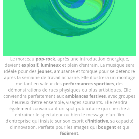
Skip
Le morceau
pop-rock
, après une introduction énergique,
to
devient
explosif, lumineux
et plein d'entrain. La musique sera
the
idéale pour des
jeune
s, amusante et tonique pour se détendre
beginning
après la semaine de travail acharné. Elle illustrera un montage
of
mettant en valeur des
performances sportives
, des
the
démonstrations de rues physiques ou plus artistiques. Elle
images
conviendra parfaitement aux
ambiances festives
, avec groupes
gallery
heureux d'être ensemble, visages souriants. Elle rendra
également convaincant un spot publicitaire qui cherche à
entraîner le spectateur ou bien le message d'un film
d'entreprise qui insiste sur son esprit d
'initiative
, sa capacité
d'innovation. Parfaite pour les images qui
bougent
et qui
fédèrent
.