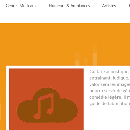
Genres Musicaux
Humeurs & Ambiances
Artistes
Skip
Guitare acoustique,
to
entraînant, ludique. 
the
valorisera les images
end
pourra servir de gén
of
comédie légère
. Il
the
guide de fabrication
images
gallery