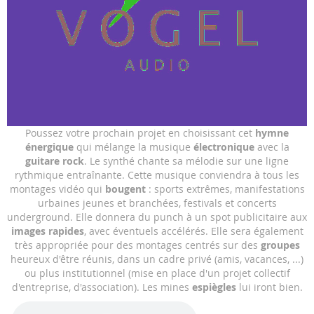
Skip
Poussez votre prochain projet en choisissant cet
hymne
to
énergique
qui mélange la musique
électronique
avec la
the
guitare rock
. Le synthé chante sa mélodie sur une ligne
beginning
rythmique entraînante. Cette musique conviendra à tous les
of
montages vidéo qui
bougent
: sports extrêmes, manifestations
the
urbaines jeunes et branchées, festivals et concerts
images
underground. Elle donnera du punch à un spot publicitaire aux
gallery
images rapides
, avec éventuels accélérés. Elle sera également
très appropriée pour des montages centrés sur des
groupes
heureux d'être réunis, dans un cadre privé (amis, vacances, ...)
ou plus institutionnel (mise en place d'un projet collectif
d'entreprise, d'association). Les mines
espiègles
lui iront bien.