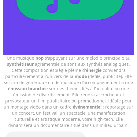
Skip
Une musique
pop
s'appuyant sur une mélodie principale au
to
synthétiseur
agrémentée de sons aux synthés analogiques.
the
Cette composition espiègle pleine d'
énergie
conviendra
beginning
particulièrement à l'univers de la
mode
(défilé, publicité). Elle
of
servira de générique ou de musique d'accompagnement à une
the
émission branchée
sur des thèmes liés à l'actualité ou une
images
émission de divertissement. Elle rendra accrocheur et
gallery
provocateur un film publicitaire ou promotionnel. Idéale pour
un montage vidéo dans un cadre
événementiel
: reportage sur
un concert, un festival, un spectacle, une manifestation
culturelle et artistique moderne, voire high-tech. Elle
dynamisera un documentaire situé dans un milieu urbain.