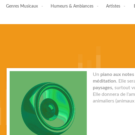
Genres Musicaux
Humeurs & Ambiances
Artistes
Skip
Un
piano aux notes
to
méditation
. Elle se
the
paysages,
surtout v
end
Elle donnera de l'a
of
animaliers (animaux
the
images
gallery