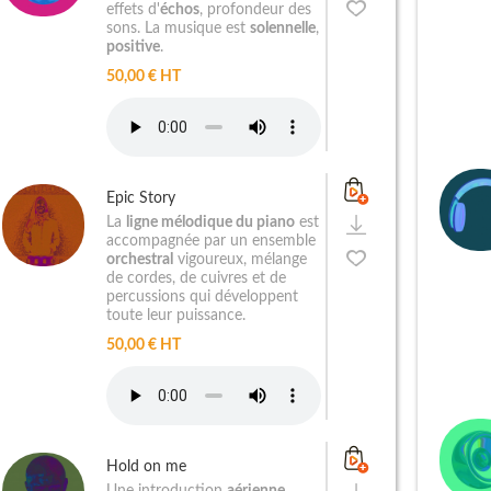
effets d'
échos
, profondeur des
sons. La musique est
solennelle
,
positive
.
50,00 € HT
Epic Story
La
ligne mélodique du piano
est
accompagnée par un ensemble
orchestral
vigoureux, mélange
de cordes, de cuivres et de
percussions qui développent
toute leur puissance.
50,00 € HT
Hold on me