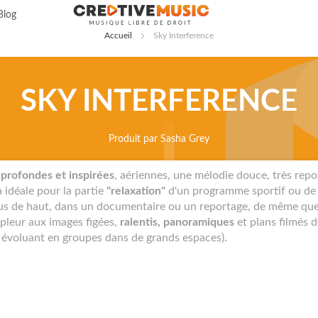
Allez
Blog
au
Accueil
Sky Interference
contenu
SKY INTERFERENCE
Produit par
Sasha Grey
 profondes et inspirées
, aériennes, une mélodie douce, très repo
ra idéale pour la partie
"relaxation"
d'un programme sportif ou de r
us de haut, dans un documentaire ou un reportage, de même que
mpleur aux images figées,
ralentis, panoramiques
et plans filmés d
 évoluant en groupes dans de grands espaces).