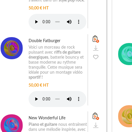
s'allient dans un
style pop rock
.
50,00 € HT
Double Fatburger
Voici un morceau de rock
puissant avec
riffs de guitare
énergiques
, batterie bouncy et
basse moderne au rythme
tranquille. Cette musique sera
idéale pour un montage vidéo
sportif !
50,00 € HT
New Wonderful Life
Piano et guitare
nous entraînent
dans une mélodie inspirée, avec