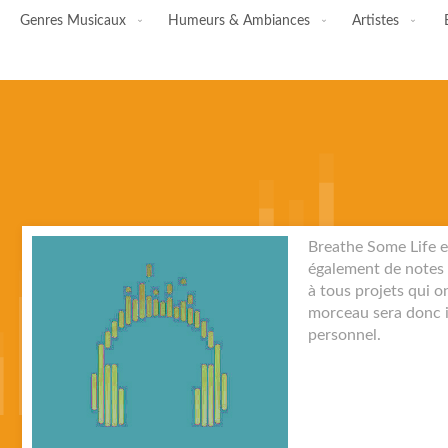
Genres Musicaux
Humeurs & Ambiances
Artistes
Skip
Breathe Some Life e
to
également de notes 
the
à tous projets qui 
end
morceau sera donc id
of
personnel.
the
images
gallery