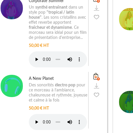
Corporate Summer
Un
synthé entraînant
dans un
style pop
"tropical / latin
house"
. Les sons cristallins avec
effet reverbe apportent
fraîcheur et dynamisme
. Ce
morceau sera idéal pour un film
de présentation d'entreprise...
50,00 € HT
A New Planet
Des sonorités
électro pop
pour
ce morceau à l’ambiance,
chaleureuse et rythmée, joyeuse
et calme à la fois
50,00 € HT