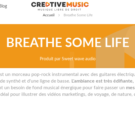
Allez
Blog
au
Accueil
Breathe Some Life
contenu
BREATHE SOME LIFE
Produit par
Sweet wave audio
st un morceau pop-rock instrumental avec des guitares électriqu
de synthé et d'une ligne de basse.
L'ambiance est très édifiante, 
ont un besoin de fond musical énergique pour faire passer un
mess
éal pour illustrer des vidéos marketings, de voyage, de nature, 