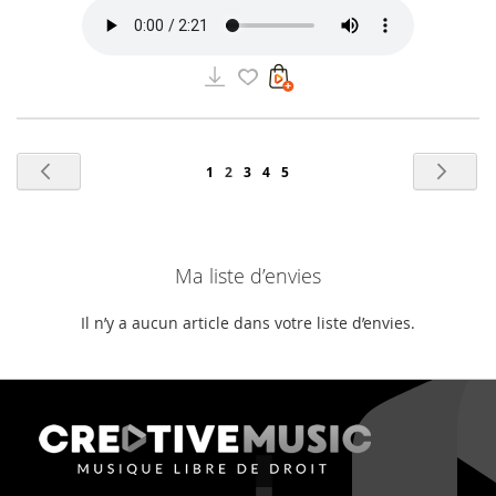
Page
Page
Précédent
Pag
Suiv
Page
Vous
Page
Page
Page
1
2
3
4
5
lisez
actuellement
Ma liste d’envies
la
page
Il n’y a aucun article dans votre liste d’envies.