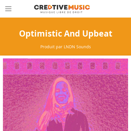
Allez
Mon 
au
contenu
Optimistic And Upbeat
Produit par
LNDN Sounds
Skip
to
the
end
of
the
images
gallery