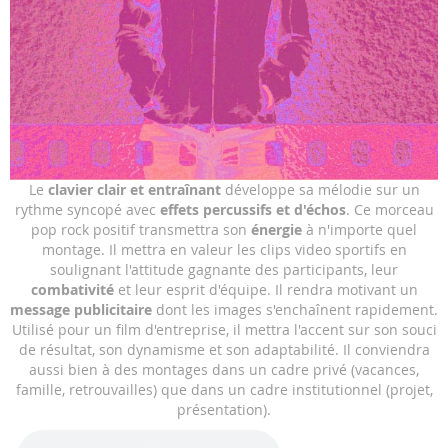
Skip
Le
clavier clair et entraînant
développe sa mélodie sur un
to
rythme syncopé avec
effets percussifs et d'échos
. Ce morceau
the
pop rock positif transmettra son
énergie
à n'importe quel
beginning
montage. Il mettra en valeur les clips video sportifs en
of
soulignant l'attitude gagnante des participants, leur
the
combativité
et leur esprit d'équipe. Il rendra motivant un
images
message publicitaire
dont les images s'enchaînent rapidement.
gallery
Utilisé pour un film d'entreprise, il mettra l'accent sur son souci
de résultat, son dynamisme et son adaptabilité. Il conviendra
aussi bien à des montages dans un cadre privé (vacances,
famille, retrouvailles) que dans un cadre institutionnel (projet,
présentation).