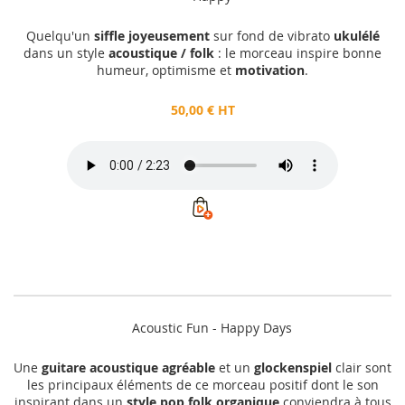
Quelqu'un
siffle joyeusement
sur fond de vibrato
ukulélé
dans un style
acoustique / folk
: le morceau inspire bonne
humeur, optimisme et
motivation
.
50,00 € HT
Acoustic Fun - Happy Days
Une
guitare acoustique agréable
et un
glockenspiel
clair sont
les principaux éléments de ce morceau positif dont le son
inspirant dans un
style pop folk organique
conviendra à tous