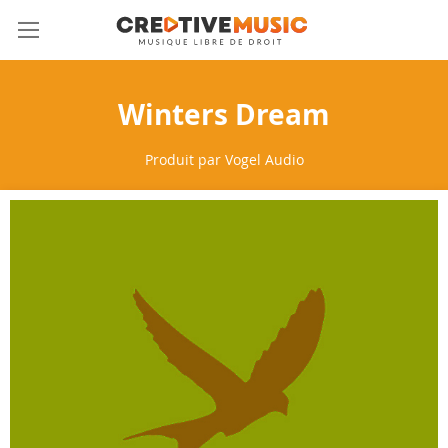
Allez
Mon 
au
contenu
Winters Dream
Produit par
Vogel Audio
Skip
to
the
end
of
the
images
gallery