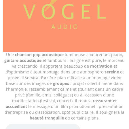
Skip
Une
chanson pop acoustique
lumineuse comprenant piano,
to
guitare acoustique
et tambours : la ligne est pure, le morceau
the
va crescendo. Il apportera beaucoup de
motivation
et
beginning
d'optimisme à tout montage dans une atmosphère
sereine
et
of
posée. Il servira d'arrière-plan efficace à un montage vidéo
the
basé sur des images de
groupes
: projet collectif mené dans
images
l'harmonie, rassemblement calme et souriant dans un cadre
gallery
privé (famille, amis, collègues) ou à l'occasion d'une
manifestation (festival, concert). Il rendra
rassurant et
accueillant
le message d'un film promotionnel : présentation
d'entreprise ou d'association, spot publicitaire. Il soulignera la
beauté tranquille
de certains plans.