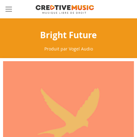
Allez
Mon 
au
contenu
Bright Future
Produit par
Vogel Audio
Skip
to
the
end
of
the
images
gallery