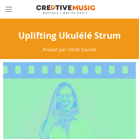
Allez
Mon 
au
contenu
Uplifting Ukulélé Strum
Produit par
LNDN Sounds
Skip
to
the
end
of
the
images
gallery