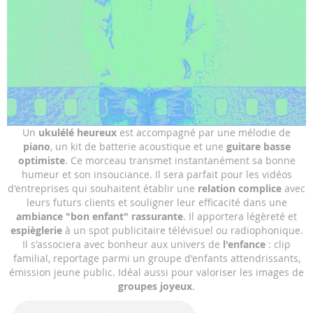
Skip
Un
ukulélé heureux
est accompagné par une mélodie de
to
piano
, un kit de batterie acoustique et une
guitare basse
the
optimiste
. Ce morceau transmet instantanément sa bonne
beginning
humeur et son insouciance. Il sera parfait pour les vidéos
of
d'entreprises qui souhaitent établir une
relation complice
avec
the
leurs futurs clients et souligner leur efficacité dans une
images
ambiance "bon enfant" rassurante
. Il apportera légèreté et
gallery
espièglerie
à un spot publicitaire télévisuel ou radiophonique.
Il s'associera avec bonheur aux univers de
l'enfance
: clip
familial, reportage parmi un groupe d'enfants attendrissants,
émission jeune public. Idéal aussi pour valoriser les images de
groupes joyeux
.