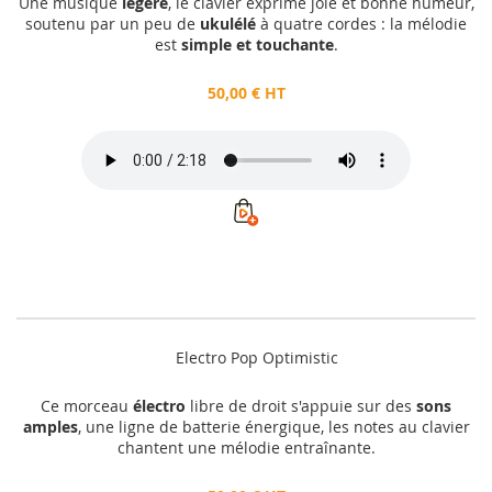
Une musique
légère
, le clavier exprime joie et bonne humeur,
soutenu par un peu de
ukulélé
à quatre cordes : la mélodie
est
simple et touchante
.
50,00 € HT
Electro Pop Optimistic
Ce morceau
électro
libre de droit s'appuie sur des
sons
amples
, une ligne de batterie énergique, les notes au clavier
chantent une mélodie entraînante.