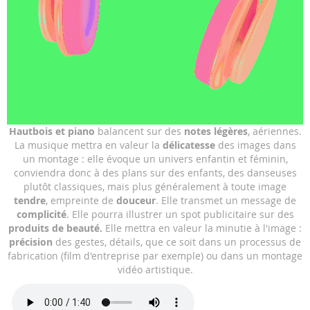
Skip
Hautbois et piano
balancent sur des
notes légères
, aériennes.
to
La musique mettra en valeur la
délicatesse
des images dans
the
un montage : elle évoque un univers enfantin et féminin,
beginning
conviendra donc à des plans sur des enfants, des danseuses
of
plutôt classiques, mais plus généralement à toute image
the
tendre
, empreinte de
douceur
. Elle transmet un message de
images
complicité
. Elle pourra illustrer un spot publicitaire sur des
gallery
produits de beauté.
Elle mettra en valeur la minutie à l'image :
précision
des gestes, détails, que ce soit dans un processus de
fabrication (film d'entreprise par exemple) ou dans un montage
vidéo artistique.