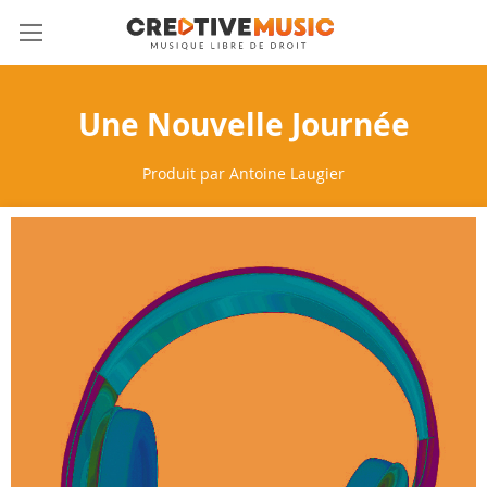
Allez
Mon 
au
contenu
Une Nouvelle Journée
Produit par
Antoine Laugier
Skip
to
the
end
of
the
images
gallery