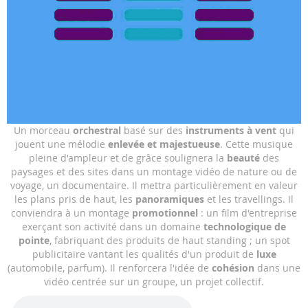
Skip
Un morceau
orchestral
basé sur des
instruments à vent
qui
to
jouent une mélodie
enlevée et majestueuse
. Cette musique
the
pleine d'ampleur et de grâce soulignera la
beauté
des
beginning
paysages et des sites dans un montage vidéo de nature ou de
of
voyage, un documentaire. Il mettra particulièrement en valeur
the
les plans pris de haut, les
panoramiques
et les travellings. Il
images
conviendra à un montage
promotionnel
: un film d'entreprise
gallery
exerçant son activité dans un domaine
technologique de
pointe
, fabriquant des produits de haut standing ; un spot
publicitaire vantant les qualités d'un produit de
luxe
(automobile, parfum). Il renforcera l'idée de
cohésion
dans une
vidéo centrée sur un groupe, un projet collectif.