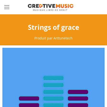
Allez
Mon 
au
contenu
Strings of grace
Produit par
Arttunetech
Skip
to
the
end
of
the
images
gallery