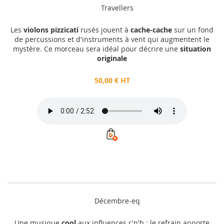
Travellers
Les
violons pizzicati
rusés jouent à
cache-cache
sur un fond
de percussions et d'instruments à vent qui augmentent le
mystère. Ce morceau sera idéal pour décrire une
situation
originale
50,00 € HT
Décembre-eq
Une musique
cool
aux influences r'n'b : le refrain apporte