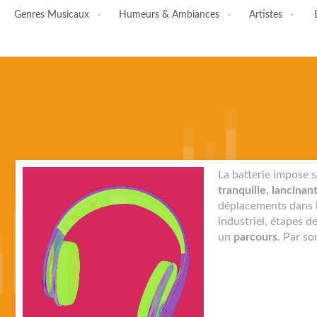
Genres Musicaux
Humeurs & Ambiances
Artistes
Skip
La batterie impose s
to
tranquille, lancinant
the
déplacements dans l'
end
industriel, étapes d
of
un
parcours
. Par so
the
images
gallery