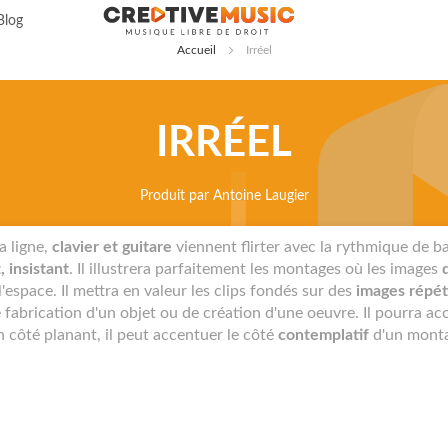
Allez
Blog
au
Accueil
Irréel
contenu
IRRÉEL
Produit par
Antoine Laugier
a ligne,
clavier et guitare
viennent flirter avec la rythmique de b
, insistant
. Il illustrera parfaitement les montages où les images
espace. Il mettra en valeur les clips fondés sur des
images répét
e fabrication d'un objet ou de création d'une oeuvre. Il pourra a
n côté planant, il peut accentuer le côté
contemplatif
d'un mont