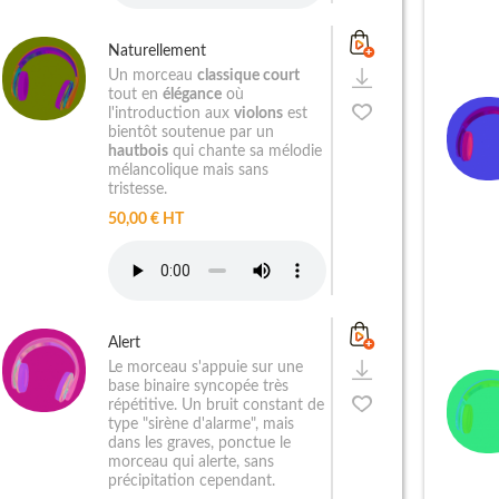
Naturellement
Un morceau
classique court
tout en
élégance
où
l'introduction aux
violons
est
bientôt soutenue par un
hautbois
qui chante sa mélodie
mélancolique mais sans
tristesse.
50,00 € HT
Alert
Le morceau s'appuie sur une
base binaire syncopée très
répétitive. Un bruit constant de
type "sirène d'alarme", mais
dans les graves, ponctue le
morceau qui alerte, sans
précipitation cependant.