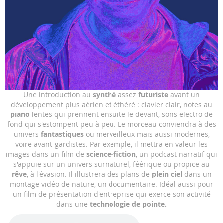
Skip
Une introduction au
synthé
assez
futuriste
avant un
to
développement plus aérien et éthéré : clavier clair, notes au
the
piano
lentes qui prennent ensuite le devant, sons électro de
beginning
fond qui s'estompent peu à peu. Le morceau conviendra à des
of
univers
fantastiques
ou merveilleux mais aussi modernes,
the
voire avant-gardistes. Par exemple, il mettra en valeur les
images
images dans un film de
science-fiction
, un podcast narratif qui
gallery
s'appuie sur un univers surnaturel, féérique ou propice au
rêve
, à l'évasion. Il illustrera des plans de
plein ciel
dans un
montage vidéo de nature, un documentaire. Idéal aussi pour
un film de présentation d'entreprise qui exerce son activité
dans une
technologie de pointe.