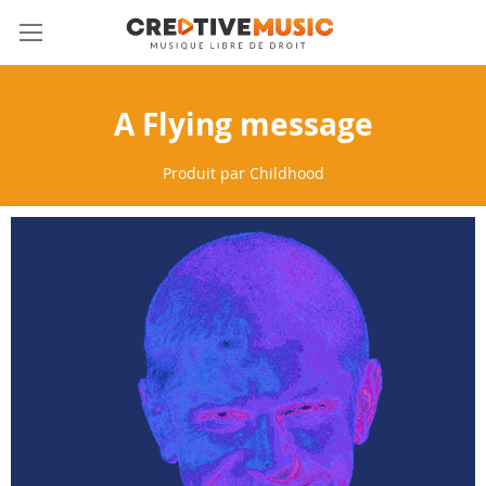
Allez
Mon 
au
contenu
A Flying message
Produit par
Childhood
Skip
to
the
end
of
the
images
gallery