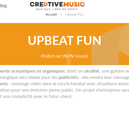
Allez
Blog
au
Accueil
Upbeat Fun
contenu
UPBEAT FUN
Produit par
LNDN Sounds
ments acoustiques et organiques
, dont un
ukulélé
, une guitare 
énergique sera idéale pour les
publicités
: elle rendra leur messag
ants
: montage vidéo dans le cercle familial avec situations amu
ration pour une émission jeune public. Un projet d'entreprise ser
t une complicité avec le futur client.