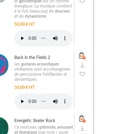
et
glockenspiel
sur un rythme
énergique. La musique contient
à la fois beaucoup de
douceur
et de
dynamisme
.
50,00 € HT
Back in the Fields 2
Les
guitares acoustiques
vivifiantes sont accompagnées
de percussions frétillantes et
dynamiques.
50,00 € HT
Energetic Skater Rock
Ce morceau o
ptimiste, amusant
et énergique
pop rock / punk