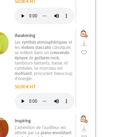
50,00 € HT
Awakening
Les
synthés atmosphériques
et
les
violons staccato
classiques
se mêlent dans un
crescendo
épique
de
guitares rock
,
tambours battants, basse, et
cymbales. Le morceau est
motivant
, procurant beaucoup
d'énergie.
50,00 € HT
Inspiring
L'attention de l'auditeur est
attirée par ce
piano envoûtant