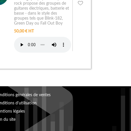
rock propose des groupes de
guitares électriques, batterie et
basse - dans le style des
groupes tels que Blink-182,
Green Day ou Fall Out Boy
50,00 € HT
nditions générales de ventes
ditions d'utilisation
ntions légales
n du site