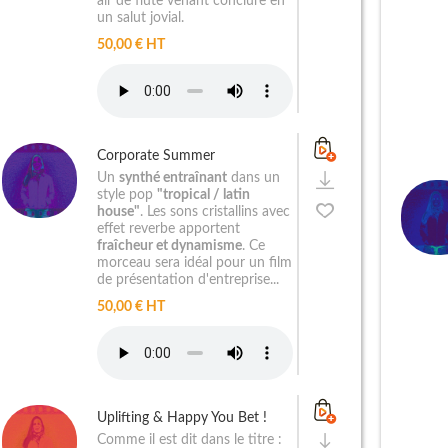
air de flûte venant conclure en
un salut jovial.
50,00 € HT
Corporate Summer
Un
synthé entraînant
dans un
style pop
"tropical / latin
house"
. Les sons cristallins avec
effet reverbe apportent
fraîcheur et dynamisme
. Ce
morceau sera idéal pour un film
de présentation d'entreprise...
50,00 € HT
Uplifting & Happy You Bet !
Comme il est dit dans le titre :