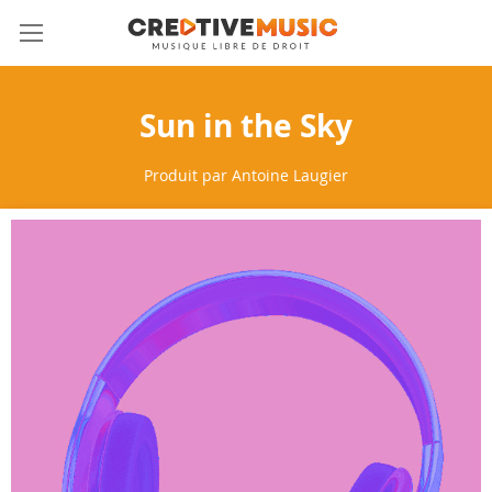
Allez
Mon 
au
contenu
Sun in the Sky
Produit par
Antoine Laugier
Skip
to
the
end
of
the
images
gallery