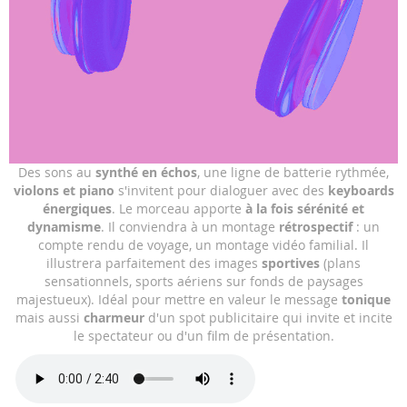
Skip
Des sons au
synthé en échos
, une ligne de batterie rythmée,
to
violons et piano
s'invitent pour dialoguer avec des
keyboards
the
énergiques
. Le morceau apporte
à la fois sérénité et
beginning
dynamisme
. Il conviendra à un montage
rétrospectif
: un
of
compte rendu de voyage, un montage vidéo familial. Il
the
illustrera parfaitement des images
sportives
(plans
images
sensationnels, sports aériens sur fonds de paysages
gallery
majestueux). Idéal pour mettre en valeur le message
tonique
mais aussi
charmeur
d'un spot publicitaire qui invite et incite
le spectateur ou d'un film de présentation.