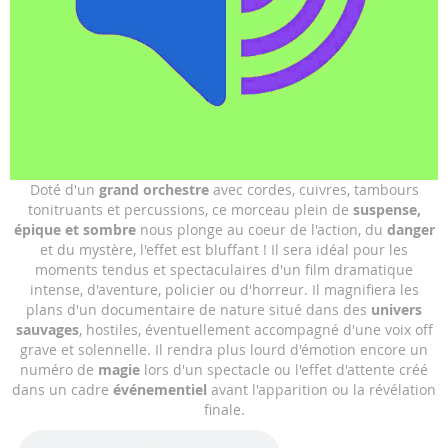
Skip
Doté d'un
grand orchestre
avec cordes, cuivres, tambours
to
tonitruants et percussions, ce morceau plein de
suspense,
the
épique et sombre
nous plonge au coeur de l'action, du
danger
beginning
et du mystère, l'effet est bluffant ! Il sera idéal pour les
of
moments tendus et spectaculaires d'un film dramatique
the
intense, d'aventure, policier ou d'horreur. Il magnifiera les
images
plans d'un documentaire de nature situé dans des
univers
gallery
sauvages
, hostiles, éventuellement accompagné d'une voix off
grave et solennelle. Il rendra plus lourd d'émotion encore un
numéro de
magie
lors d'un spectacle ou l'effet d'attente créé
dans un cadre
événementiel
avant l'apparition ou la révélation
finale.