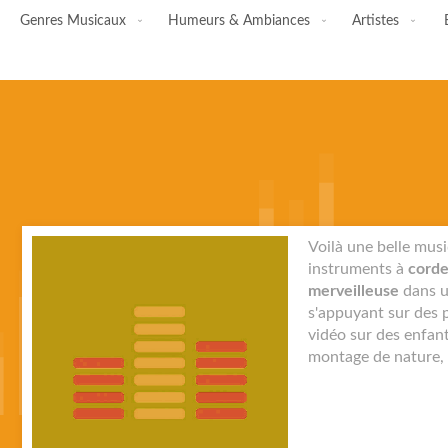
Genres Musicaux
Humeurs & Ambiances
Artistes
Skip
Voilà une belle mus
to
instruments à
corde
the
merveilleuse
dans un
end
s'appuyant sur des p
of
vidéo sur des enfant
the
montage de nature,
images
gallery