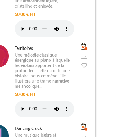
une
atmosphère légère
,
cristalline et
enlevée
.
50,00 € HT
Territoires
Une
mélodie classique
énergique
au
piano
à laquelle
les
violons
apportent de la
profondeur : elle raconte une
histoire, nous emmène. Elle
illustrera une trame
narrative
mélancolique...
50,00 € HT
Dancing Clock
Une musique
légère et