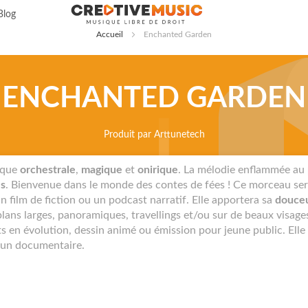
Allez
Blog
au
Accueil
Enchanted Garden
contenu
ENCHANTED GARDEN
Produit par
Arttunetech
ique
orchestrale
,
magique
et
onirique
. La mélodie enflammée au
s
. Bienvenue dans le monde des contes de fées ! Ce morceau sera
 film de fiction ou un podcast narratif. Elle apportera sa
douce
lans larges, panoramiques, travellings et/ou sur de beaux visage
s en évolution, dessin animé ou émission pour jeune public. Elle
 un documentaire.