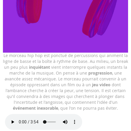
Skip
Le morceau hip hop est ponctué de percussions qui animent la
to
ligne de basse et la boîte à rythme de base. Au milieu, un break
the
un peu plus
inquiétant
vient interrompre quelques instants la
beginning
marche de la musique. On pense à une
progression
, une
of
avancée assez mécanique. Le morceau pourrait convenir à un
the
épisode oppressant dans un film ou à un
jeu video
dont
images
l'ambiance cherche à créer la peur, une tension. Il est certain
gallery
qu'il conviendra à des images qui cherchent à plonger dans
l'incertitude et l'angoisse, qui contiennent l'idée d'un
événement inexorable
, que l'on ne pourra pas éviter.