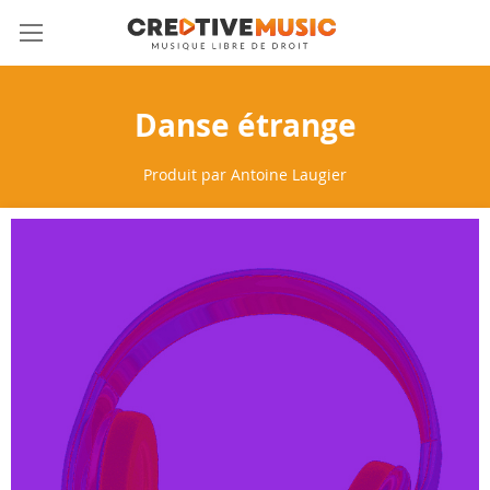
Allez
Mon 
au
contenu
Danse étrange
Produit par
Antoine Laugier
Skip
to
the
end
of
the
images
gallery